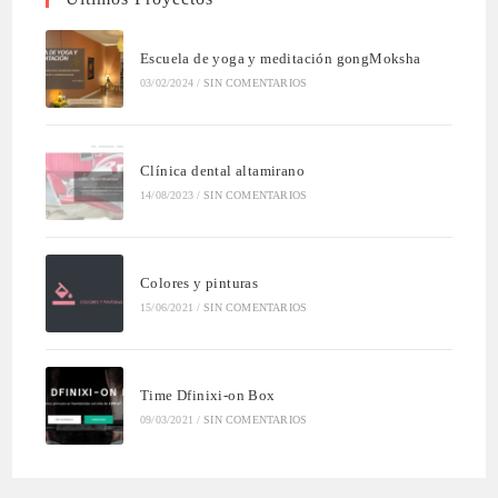
Escuela de yoga y meditación gongMoksha
03/02/2024
/
SIN COMENTARIOS
Clínica dental altamirano
14/08/2023
/
SIN COMENTARIOS
Colores y pinturas
15/06/2021
/
SIN COMENTARIOS
Time Dfinixi-on Box
09/03/2021
/
SIN COMENTARIOS