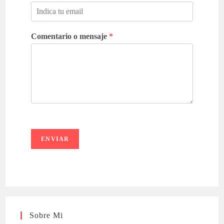
b
l
r
l
e
i
d
Comentario o mensaje
*
o
s
ENVIAR
Sobre Mi