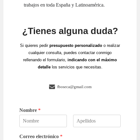
trabajos en toda España y Latinoamérica.
¿Tienes alguna duda?
Si quieres pedir
presupuesto personalizado
o realizar
cualquier consulta, puedes contactar conmigo
rellenando el formulario,
indicando con el máximo
detalle
los servicios que necesitas.
fboseca@gmail.com
Nombre
*
N
A
o
p
Correo electrónico
*
m
e